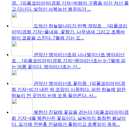
경. [피플코리아]이경희 기자=바람이 구름을 이산 저산 몰
고 다닌다. 설악산 서북능선 봉우리가 ...
도덕산 하늘말나리가 반짝
개망초 [피플코리
아]이경희 기자=풀내음, 꽃향기. 나무냄새 그리고 초록바
람이 코끝을 스친다. 7월에 가는 도...
관악산 병아리난초와 나나벌이난초
병아리난
초 [피플코리아]이경희 기자=병아리난초는 6~7월에 피
는 여름 꽃이다. 병아리난초는 산...
관악산 병아리난초 꽃마중
[피플코리아]이경
희 기자=비가 내린 뒤 조망이 시원하다. 파란 하늘에 맑은
하늘이 먼 곳까지 눈에 쏘옥 들어온다. 사...
북한산 진달래 꽃길을 걷는다
[피플코리아]이경
희 기자=4월 북한산은 꽃길이다. 날씨까지 화창한 봄날이
다. 길가에 연분홍 진달래가 출렁이고 초록잎이 쑥쑥...