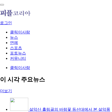
로그인
클릭이사람
뉴스
연예
스포츠
포토뉴스
커뮤니티
클릭이사람
이 시각 주요뉴스
더보기
설악산 흘림골의 바람꽃
등선대에서 본 설악풍