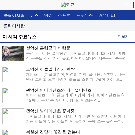
로그인
클릭이사람
뉴스
연예
스포츠
포토뉴스
커뮤니티
클릭이사람
더보기
이 시각 주요뉴스
설악산 흘림골의 바람꽃
등선대에서 본 설악풍경. [피플코리아]이경희 기자=바람
이 구름을 이산 저산 몰고 다닌다. 설악산 서북능선 봉우리
가 ...
도덕산 하늘말나리가 반짝
개망초 [피플코리아]이경희 기자=풀내음, 꽃향기. 나무
냄새 그리고 초록바람이 코끝을 스친다. 7월에 가는 도...
관악산 병아리난초와 나나벌이난초
병아리난초 [피플코리아]이경희 기자=병아리난초는 6~
7월에 피는 여름 꽃이다. 병아리난초는 산...
관악산 병아리난초 꽃마중
[피플코리아]이경희 기자=비가 내린 뒤 조망이 시원하다.
파란 하늘에 맑은 하늘이 먼 곳까지 눈에 쏘옥 들어온다.
사...
북한산 진달래 꽃길을 걷는다