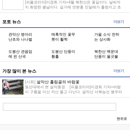
[피플코리아]이경희 기자=4월 북한산은 꽃길이다. 날씨까
지 화창한 봄날이다. 길가에 연분홍 진달래가 출렁이고 초
록잎이 쑥쑥...
더보기
포토 뉴스
관악산 병아리
매혹적인 꽃무
가을 소식 전하
난초와 나나벌
릇이 활짝
는 상사화
이난초
도봉산 관음암
도봉산 단풍이
북한산 백운대
에 핀 산국
황홀
단풍이 울긋불
긋
더보기
가장 많이 본 뉴스
[사회]
설악산 흘림골의 바람꽃
등선대에서 본 설악풍경. [피플코리아]이경희 기자=바람
이 구름을 이산 저산 몰고 다닌다. 설악산 서북능선 봉우리
가 ...
맨위로