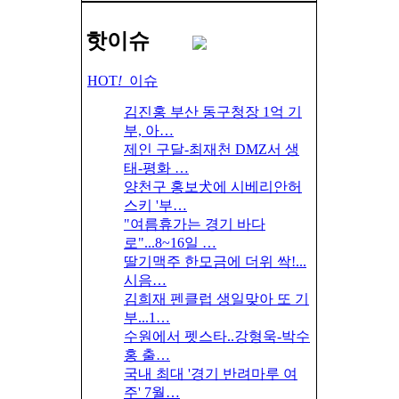
핫이슈
HOT
!
이슈
김진홍 부산 동구청장 1억 기
부, 아…
제인 구달-최재천 DMZ서 생
태-평화 …
양천구 홍보犬에 시베리안허
스키 '부…
"여름휴가는 경기 바다
로"...8~16일 …
딸기맥주 한모금에 더위 싹!...
시음…
김희재 펜클럽 생일맞아 또 기
부...1…
수원에서 펫스타..강형욱-박수
홍 출…
국내 최대 '경기 반려마루 여
주' 7월…