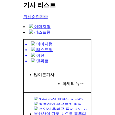
기사 리스트
최신순
인기순
이미지형
리스트형
이미지형
리스트형
이전
맨위로
많이본기사
화제의 뉴스
가을 소식 전하는 상사화
매혹적인 꽃무릇이 활짝
설악산 흘림골 등선대의 가
을바…
북한산이 단풍 빛으로 물든다