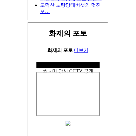
도덕산 노랑망태버섯의 멋진
포…
화제의 포토
화제의
포토
더보기
쓰나미 당시 CCTV 공개