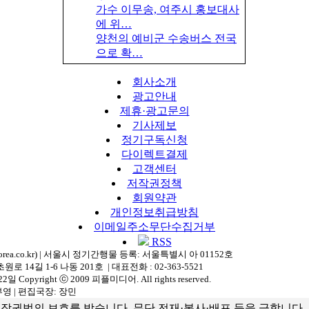
가수 이무송, 여주시 홍보대사
에 위…
양천의 예비군 수송버스 전국
으로 확…
회사소개
광고안내
제휴·광고문의
기사제보
정기구독신청
다이렉트결제
고객센터
저작권정책
회원약관
개인정보취급방침
이메일주소무단수집거부
RSS
rea.co.kr) | 서울시 정기간행물 등록: 서울특별시 아 01152호
14길 1-6 나동 201호 | 대표전화 : 02-363-5521
 Copyright ⓒ 2009 피플미디어. All rights reserved.
부영 | 편집국장: 장민
작권법의 보호를 받습니다. 무단 전재·복사·배포 등을 금합니다.