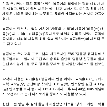
인을 추가했다. 당초 몸통만 있던 봉공이의 외형에는 팔과 다리가 새
로 생겼고, 열정이 앞서 때로는 실수하고 넘어져도, 도민을 위해 매일
새로운 기회를 찾아내는 따뜻하고 유쾌한 캐릭터라는 서사도 만들어
졌다.
봉공이는 민선 8기 핵심 가치인 ‘변화’와 ‘기회’의 자음인 ‘비읍(ㅂ)+히
읗(ㅎ)’과 ‘기역(ㄱ)+히읗(ㅎ)’을 세로로 배열해 이름을 지었다. 공직에
종사하며 나라와 사회를 위해 힘써 일한다는 봉공(奉公)의 사전적 뜻
도 담고 있다.
봉공이는 유아교육 프로그램의 대표주자인 EBS ‘딩동댕 유치원’에 8
월 7일부터 11일까지 오전 8시 총 5회 출연해 딩동댕 친구들과 함께
민선 8기 경기도정 주요 정책을 주제로 한 다양한 에피소드를 선보인
다.
각각의 내용은 ▲7일(월) 봉공이의 탄생 이야기 ▲8일(화) 인구위기
극복 ▲9일(수) 안전예방 핫라인 ▲10일(목) 탄소중립 실천 ▲11일
(금) 반려동물 복지 등이다. EBS1 TV에서 오후 4시 40분, Kids 채널에
서 오전 8시 30분에 다시보기를 통해서도 시청할 수 있다.
한편 도는 방영 후 실제 촬영에 사용했던 세트를 ‘경기도 어린이 박물