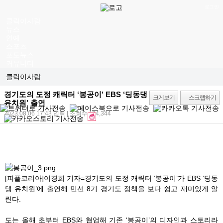
로그인
클릭이사람
뉴스
연예
스포츠
포토뉴스
커뮤니티
클릭이사람
경기도의 도정 캐릭터 ‘봉공이’ EBS ‘딩동댕
크게보기
스크랩하기
유치원’ 출연
2023.08.06 17:43
입력 | 조회수 : 24,344
[피플코리아]이경희 기자=경기도의 도정 캐릭터 ‘봉공이’가 EBS ‘딩동
댕 유치원’에 출연해 민선 8기 경기도 정책을 보다 쉽고 재미있게 알
린다.
도는 올해 초부터 EBS와 협업해 기존 ‘봉공이’의 디자인과 스토리라