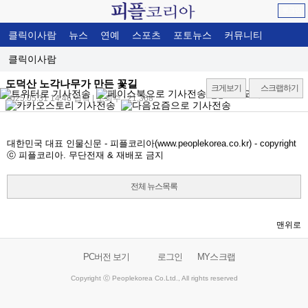
로그인
클릭이사람
뉴스
연예
스포츠
포토뉴스
커뮤니티
클릭이사람
도덕산 노각나무가 만든 꽃길
크게보기
스크랩하기
2025.05.31 14:46
입력 | 조회수 : 21,368
대한민국 대표 인물신문 - 피플코리아(www.peoplekorea.co.kr) - copyright
ⓒ 피플코리아. 무단전재 & 재배포 금지
전체 뉴스목록
맨위로
PC버전 보기
로그인
MY스크랩
Copyright ⓒ Peoplekorea Co.Ltd., All rights reserved