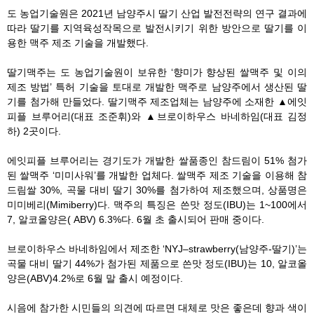
도 농업기술원은 2021년 남양주시 딸기 산업 발전전략의 연구 결과에
따라 딸기를 지역육성작목으로 발전시키기 위한 방안으로 딸기를 이
용한 맥주 제조 기술을 개발했다.
딸기맥주는 도 농업기술원이 보유한 ‘향미가 향상된 쌀맥주 및 이의
제조 방법’ 특허 기술을 토대로 개발한 맥주로 남양주에서 생산된 딸
기를 첨가해 만들었다. 딸기맥주 제조업체는 남양주에 소재한 ▲에잇
피플 브루어리(대표 조준휘)와 ▲브로이하우스 바네하임(대표 김정
하) 2곳이다.
에잇피플 브루어리는 경기도가 개발한 쌀품종인 참드림이 51% 첨가
된 쌀맥주 ‘미미사워’를 개발한 업체다. 쌀맥주 제조 기술을 이용해 참
드림쌀 30%, 곡물 대비 딸기 30%를 첨가하여 제조했으며, 상품명은
미미베리(Mimiberry)다. 맥주의 특징은 쓴맛 정도(IBU)는 1~100에서
7, 알코올양은( ABV) 6.3%다. 6월 초 출시되어 판매 중이다.
브로이하우스 바네하임에서 제조한 ‘NYJ–strawberry(남양주-딸기)’는
곡물 대비 딸기 44%가 첨가된 제품으로 쓴맛 정도(IBU)는 10, 알코올
양은(ABV)4.2%로 6월 말 출시 예정이다.
시음에 참가한 시민들의 의견에 따르면 대체로 맛은 좋은데 향과 색이