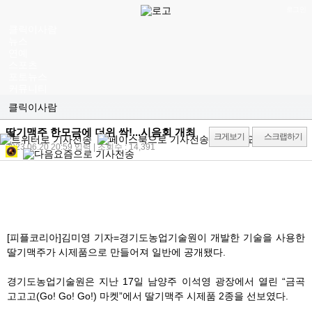
로그인
클릭이사람
뉴스
연예
스포츠
포토뉴스
커뮤니티
클릭이사람
딸기맥주 한모금에 더위 싹!...시음회 개최
크게보기
스크랩하기
2023.06.20 20:59
입력 | 조회수 : 14,391
[피플코리아]김미영 기자=경기도농업기술원이 개발한 기술을 사용한
딸기맥주가 시제품으로 만들어져 일반에 공개됐다.
경기도농업기술원은 지난 17일 남양주 이석영 광장에서 열린 “금곡
고고고(Go! Go! Go!) 마켓”에서 딸기맥주 시제품 2종을 선보였다.