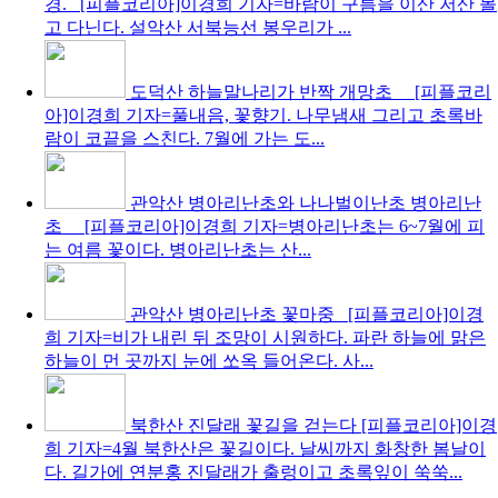
경. [피플코리아]이경희 기자=바람이 구름을 이산 저산 몰
고 다닌다. 설악산 서북능선 봉우리가 ...
도덕산 하늘말나리가 반짝
개망초 [피플코리
아]이경희 기자=풀내음, 꽃향기. 나무냄새 그리고 초록바
람이 코끝을 스친다. 7월에 가는 도...
관악산 병아리난초와 나나벌이난초
병아리난
초 [피플코리아]이경희 기자=병아리난초는 6~7월에 피
는 여름 꽃이다. 병아리난초는 산...
관악산 병아리난초 꽃마중
[피플코리아]이경
희 기자=비가 내린 뒤 조망이 시원하다. 파란 하늘에 맑은
하늘이 먼 곳까지 눈에 쏘옥 들어온다. 사...
북한산 진달래 꽃길을 걷는다
[피플코리아]이경
희 기자=4월 북한산은 꽃길이다. 날씨까지 화창한 봄날이
다. 길가에 연분홍 진달래가 출렁이고 초록잎이 쑥쑥...