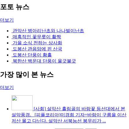
포토 뉴스
더보기
관악산 병아리난초와 나나벌이난초
매혹적인 꽃무릇이 활짝
가을 소식 전하는 상사화
도봉산 관음암에 핀 산국
도봉산 단풍이 황홀
북한산 백운대 단풍이 울긋불긋
가장 많이 본 뉴스
더보기
[사회]
설악산 흘림골의 바람꽃
등선대에서 본
설악풍경. [피플코리아]이경희 기자=바람이 구름을 이산
저산 몰고 다닌다. 설악산 서북능선 봉우리가 ...