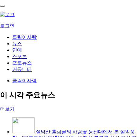
로그인
클릭이사람
뉴스
연예
스포츠
포토뉴스
커뮤니티
클릭이사람
이 시각 주요뉴스
더보기
설악산 흘림골의 바람꽃
등선대에서 본 설악풍