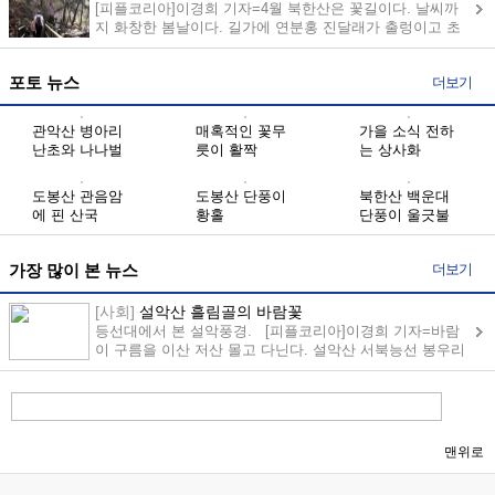
[피플코리아]이경희 기자=4월 북한산은 꽃길이다. 날씨까
지 화창한 봄날이다. 길가에 연분홍 진달래가 출렁이고 초
록잎이 쑥쑥...
더보기
포토 뉴스
관악산 병아리
매혹적인 꽃무
가을 소식 전하
난초와 나나벌
릇이 활짝
는 상사화
이난초
도봉산 관음암
도봉산 단풍이
북한산 백운대
에 핀 산국
황홀
단풍이 울긋불
긋
더보기
가장 많이 본 뉴스
[사회]
설악산 흘림골의 바람꽃
등선대에서 본 설악풍경. [피플코리아]이경희 기자=바람
이 구름을 이산 저산 몰고 다닌다. 설악산 서북능선 봉우리
가 ...
맨위로