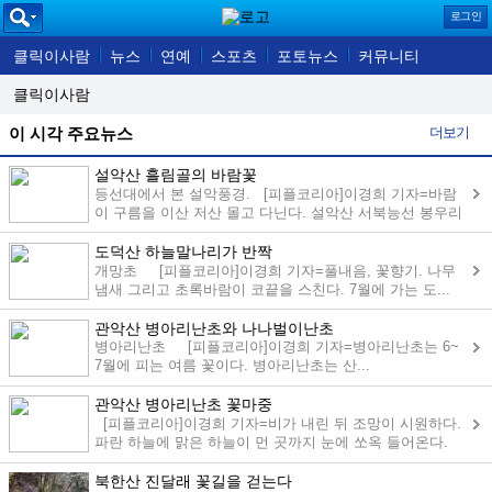
로그인
클릭이사람
뉴스
연예
스포츠
포토뉴스
커뮤니티
클릭이사람
더보기
이 시각 주요뉴스
설악산 흘림골의 바람꽃
등선대에서 본 설악풍경. [피플코리아]이경희 기자=바람
이 구름을 이산 저산 몰고 다닌다. 설악산 서북능선 봉우리
가 ...
도덕산 하늘말나리가 반짝
개망초 [피플코리아]이경희 기자=풀내음, 꽃향기. 나무
냄새 그리고 초록바람이 코끝을 스친다. 7월에 가는 도...
관악산 병아리난초와 나나벌이난초
병아리난초 [피플코리아]이경희 기자=병아리난초는 6~
7월에 피는 여름 꽃이다. 병아리난초는 산...
관악산 병아리난초 꽃마중
[피플코리아]이경희 기자=비가 내린 뒤 조망이 시원하다.
파란 하늘에 맑은 하늘이 먼 곳까지 눈에 쏘옥 들어온다.
사...
북한산 진달래 꽃길을 걷는다