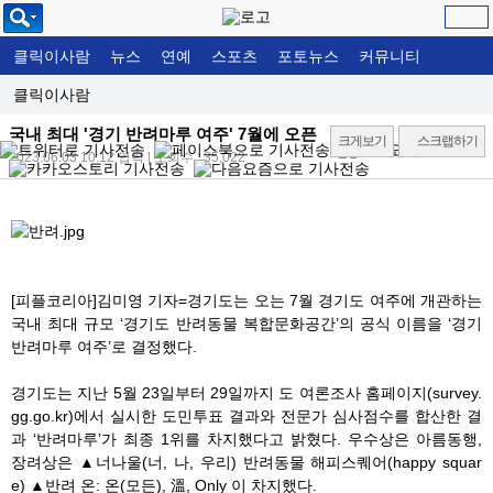
로그인
클릭이사람
뉴스
연예
스포츠
포토뉴스
커뮤니티
클릭이사람
국내 최대 '경기 반려마루 여주' 7월에 오픈
크게보기
스크랩하기
2023.06.03 10:12
입력 | 조회수 : 35,022
[피플코리아]김미영 기자=경기도는 오는 7월 경기도 여주에 개관하는
국내 최대 규모 ‘경기도 반려동물 복합문화공간’의 공식 이름을 ‘경기
반려마루 여주’로 결정했다.
경기도는 지난 5월 23일부터 29일까지 도 여론조사 홈페이지(survey.
gg.go.kr)에서 실시한 도민투표 결과와 전문가 심사점수를 합산한 결
과 ‘반려마루’가 최종 1위를 차지했다고 밝혔다. 우수상은 아름동행,
장려상은 ▲너나울(너, 나, 우리) 반려동물 해피스퀘어(happy squar
e) ▲반려 온: 온(모든), 溫, Only 이 차지했다.