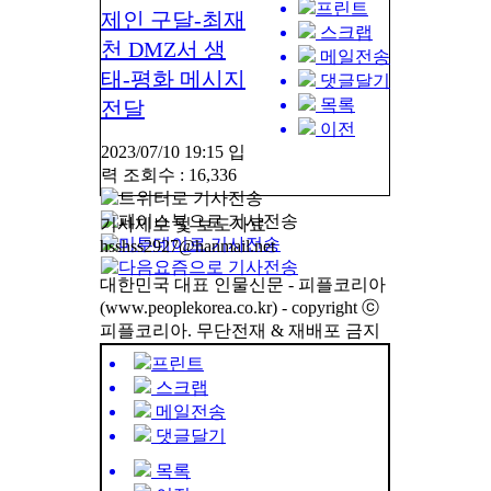
프린트
제인 구달-최재
스크랩
천 DMZ서 생
메일전송
태-평화 메시지
댓글달기
목록
전달
이전
2023/07/10 19:15
입
력 조회수 : 16,336
기사제보 및 보도자료
hsshss2927@hanmail.net
대한민국 대표 인물신문 - 피플코리아
(www.peoplekorea.co.kr) - copyright ⓒ
피플코리아. 무단전재 & 재배포 금지
프린트
스크랩
메일전송
댓글달기
목록