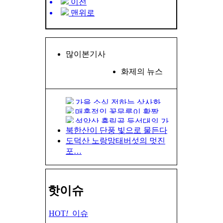
이전
맨위로
많이본기사
화제의 뉴스
가을 소식 전하는 상사화
매혹적인 꽃무릇이 활짝
설악산 흘림골 등선대의 가
을바…
북한산이 단풍 빛으로 물든다
도덕산 노랑망태버섯의 멋진
포…
핫이슈
HOT
!
이슈