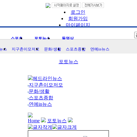
로그인
회원가입
마이페이지
즐겨찾기
스포츠
포토뉴스
동영상
뉴스
지구촌이모저모
문화/생활
스포츠종합
연예in뉴스
포토뉴스
헤드라인뉴스
지구촌이모저모
문화/생활
스포츠종합
연예in뉴스
Home
포토뉴스