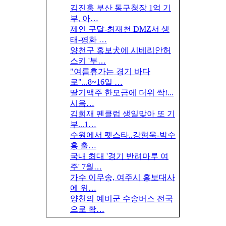
김진홍 부산 동구청장 1억 기
부, 아…
제인 구달-최재천 DMZ서 생
태-평화 …
양천구 홍보犬에 시베리안허
스키 '부…
"여름휴가는 경기 바다
로"...8~16일 …
딸기맥주 한모금에 더위 싹!...
시음…
김희재 펜클럽 생일맞아 또 기
부...1…
수원에서 펫스타..강형욱-박수
홍 출…
국내 최대 '경기 반려마루 여
주' 7월…
가수 이무송, 여주시 홍보대사
에 위…
양천의 예비군 수송버스 전국
으로 확…